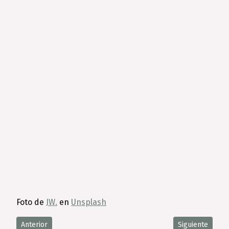
Foto de
JW.
en
Unsplash
Artículo anterior: Diseño práctico y funcional de habitación par
Artículo siguie
Anterior
Siguiente