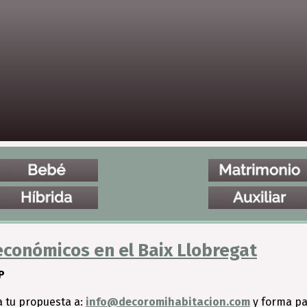
conómicos en el Baix Llobregat
P
a tu propuesta a:
info@decoromihabitacion.com
y forma pa