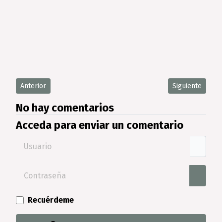
Artículo anterior: Cómo diseñar una habitación juvenil estrech
Artículo siguie
Anterior
Siguiente
No hay comentarios
Acceda para enviar un comentario
Usuario
Contraseña
Mostra
Recuérdeme