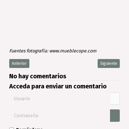
Fuentes fotografía: www.mueblecope.com
Artículo anterior: Listado con las mejores marcas y fabricante
Artículo siguie
Anterior
Siguiente
No hay comentarios
Acceda para enviar un comentario
Usuario
Contraseña
Mostra