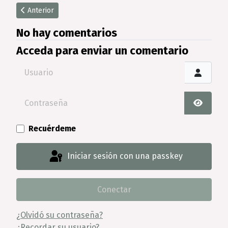
Artículo anterior: Diseña tu vestidor perfecto en forma de U pa
Anterior
No hay comentarios
Acceda para enviar un comentario
Usuario
Contraseña
Mostrar
Recuérdeme
Iniciar sesión con una passkey
Conectar
¿Olvidó su contraseña?
¿Recordar su usuario?