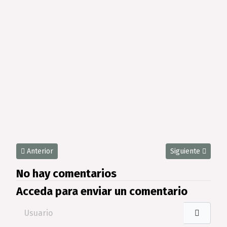
Artículo anterior: Ejemplo 3D de amueblamiento de una habitaci
Artículo siguiente
Anterior
Siguiente
No hay comentarios
Acceda para enviar un comentario
Usuario